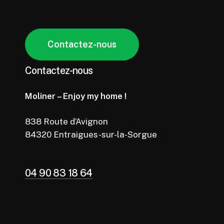
C
o
n
t
a
c
t
e
z
-
n
o
u
s
Contactez-nous
Moliner – Enjoy my home !
838 Route d’Avignon
84320 Entraigues-sur-la-Sorgue
04 90 83 18 64