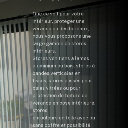
Que ce soit pour votre
intérieur, protéger une
véranda ou des bureaux,
nous vous proposons une
large gamme de stores
intérieurs.
Stores vénitiens à lames
aluminium ou bois, stores à
bandes verticales en
tissus, stores plissés pour
baies vitrées ou pour
protection de toiture de
véranda en pose intérieure,
stores
enrouleurs en toile avec ou
sans coffre et possibilité