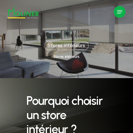
Skip
Menu
to
main
content
Stores intérieurs
Stores intérieurs
Pourquoi
choisir
un
store
intérieur
?