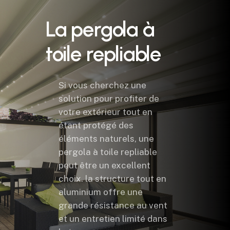
La
pergola
à
toile
repliable
Si vous cherchez une
solution pour profiter de
votre extérieur tout en
étant protégé des
éléments naturels, une
pergola à toile repliable
peut être un excellent
choix. la structure tout en
aluminium offre une
grande résistance au vent
et un entretien limité dans