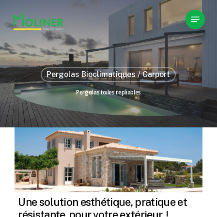
Skip
Menu
to
main
content
Pergolas Bioclimatiques / Carport
Pergolas toiles repliables
Une solution esthétique, pratique et
résistante
pour votre extérieur
!