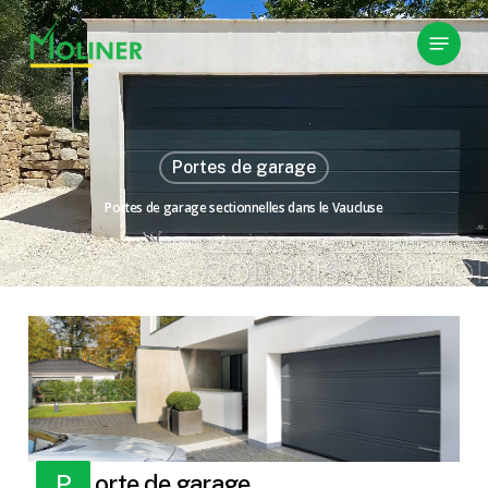
Skip
Menu
to
main
content
Portes de garage
Portes de garage sectionnelles dans le Vaucluse
Porte de garage