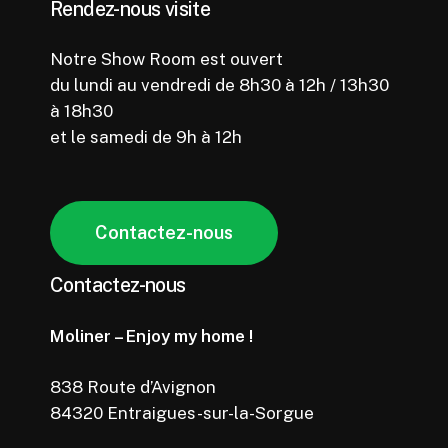
Rendez-nous visite
Notre Show Room est ouvert
du lundi au vendredi de 8h30 à 12h / 13h30
à 18h30
et le samedi de 9h à 12h
C
o
n
t
a
c
t
e
z
-
n
o
u
s
Contactez-nous
Moliner – Enjoy my home !
838 Route d’Avignon
84320 Entraigues-sur-la-Sorgue