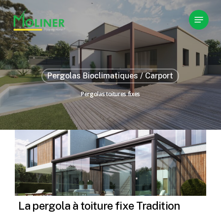
Skip
Menu
to
main
content
Pergolas Bioclimatiques / Carport
Pergolas toitures fixes
La pergola à toiture fixe Tradition